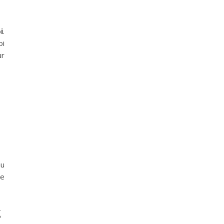
i
.
oi
ur
au
de
t