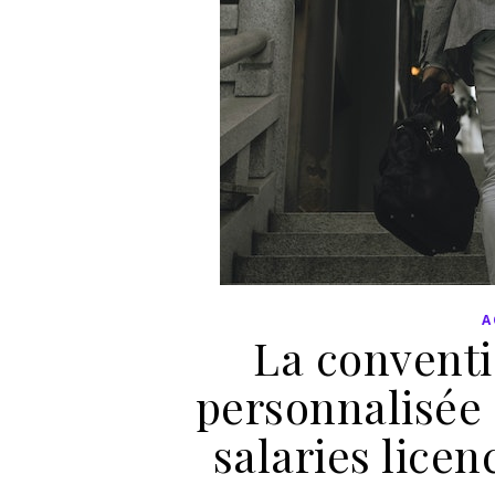
A
La convent
personnalisée 
salaries lic