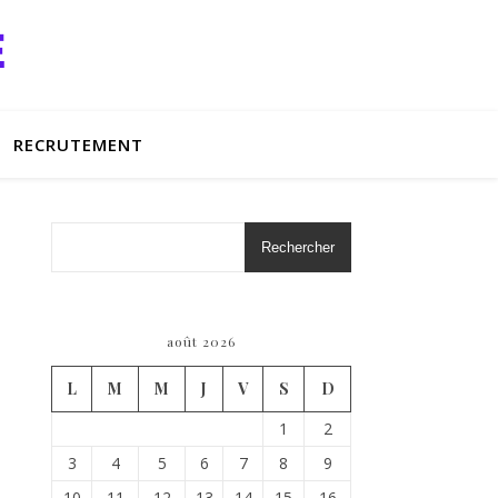
RECRUTEMENT
Rechercher
août 2026
L
M
M
J
V
S
D
1
2
3
4
5
6
7
8
9
10
11
12
13
14
15
16